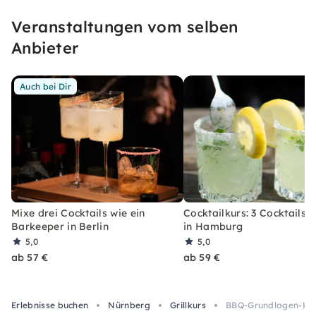
unseren konfetti Klassikern wirst Du ein Event
Veranstaltungen vom selben
erleben, welches Du so schnell nicht vergessen
wirst.
Anbieter
Auch bei Dir
Mixe drei Cocktails wie ein
Cocktailkurs: 3 Cocktails 
Barkeeper in Berlin
in Hamburg
5,0
5,0
ab 57 €
ab 59 €
Erlebnisse buchen
Nürnberg
Grillkurs
BBQ-Grundlagen-Kurs