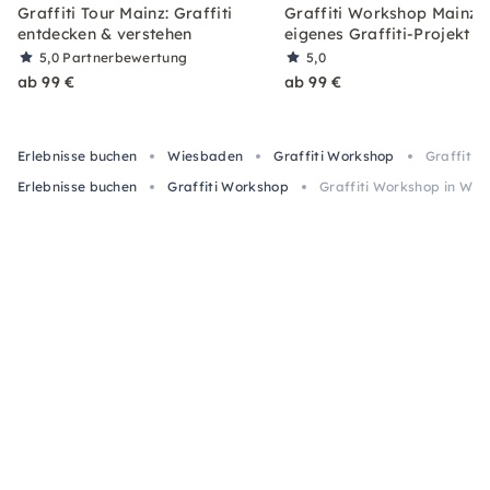
Graffiti Tour Mainz: Graffiti
Graffiti Workshop Mainz: 
entdecken & verstehen
eigenes Graffiti-Projekt
5,0
Partnerbewertung
5,0
ab 99 €
ab 99 €
Erlebnisse buchen
Wiesbaden
Graffiti Workshop
Graffiti 
Erlebnisse buchen
Graffiti Workshop
Graffiti Workshop in Wie