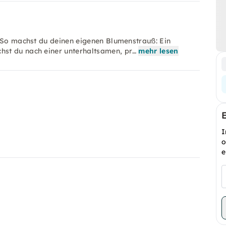
n So machst du deinen eigenen Blumenstrauß: Ein
st du nach einer unterhaltsamen, pr…
mehr lesen
I
o
e