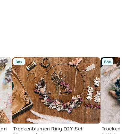
Box
Box
ian
Trockenblumen Ring DIY-Set
Trockenblume