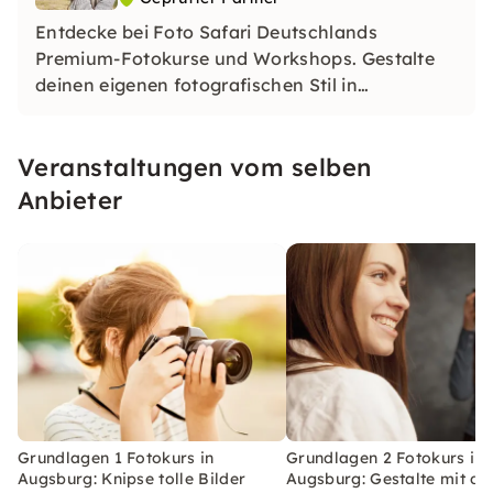
Entdecke bei Foto Safari Deutschlands
Premium-Fotokurse und Workshops. Gestalte
deinen eigenen fotografischen Stil in
einzigartigen Locations. Lerne, was das
perfekte Bild ausmacht und tauche ein in die
Veranstaltungen vom selben
Welt der Fotografie.
Anbieter
Grundlagen 1 Fotokurs in
Grundlagen 2 Fotokurs in
Augsburg: Knipse tolle Bilder
Augsburg: Gestalte mit de