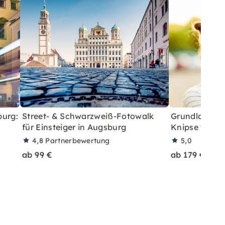
burg:
Street- & Schwarzweiß-Fotowalk
Grundlagen 1 
für Einsteiger in Augsburg
Knipse tolle B
4,8
Partnerbewertung
5,0
ab 99 €
ab 179 €