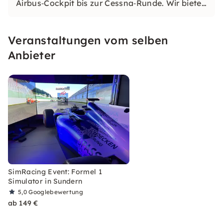
Airbus‑Cockpit bis zur Cessna‑Runde. Wir bieten
Dir realistische Flugsimulatoren, individuelle
Events und ein bewährtes Seminar gegen
Veranstaltungen vom selben
Flugangst – alles mit Leidenschaft und Profis
am Steuer.
Anbieter
SimRacing Event: Formel 1
Simulator in Sundern
5,0
Googlebewertung
ab 149 €