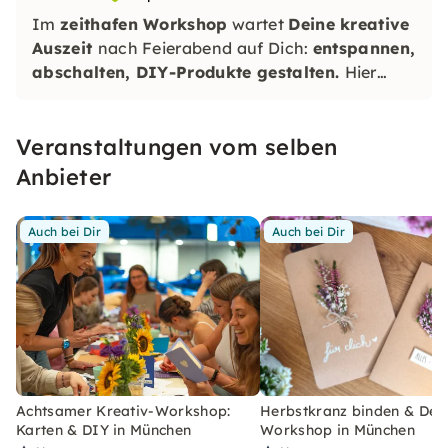
Im
zeithafen Workshop
wartet
Deine kreative
Auszeit
nach Feierabend auf Dich:
entspannen,
abschalten, DIY-Produkte gestalten.
Hier
findest Du
Ruhe vom Alltag
, neue Energie und
wertvolle Zeit nur für Dich
.
Veranstaltungen vom selben
Anbieter
Auch bei Dir
Auch bei Dir
Achtsamer Kreativ-Workshop:
Herbstkranz binden & Dek
Karten & DIY in München
Workshop in München