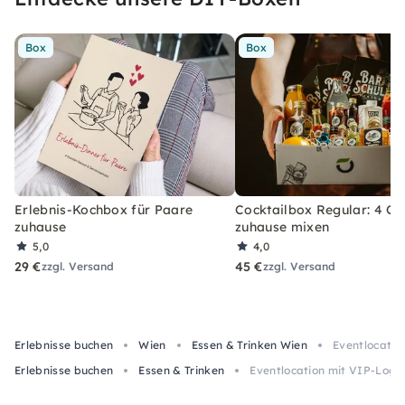
Box
Box
Erlebnis-Kochbox für Paare
Cocktailbox Regular: 4 Co
zuhause
zuhause mixen
5,0
4,0
29 €
45 €
zzgl. Versand
zzgl. Versand
Erlebnisse buchen
Wien
Essen & Trinken Wien
Eventlocatio
Erlebnisse buchen
Essen & Trinken
Eventlocation mit VIP-Loge