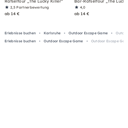
Rätseltour „The Lucky Killer“
Bar‑Rätseltour „The Lucky 
2,5
Partnerbewertung
4,0
ab 14 €
ab 14 €
Erlebnisse buchen
Karlsruhe
Outdoor Escape Game
Outdoo
Erlebnisse buchen
Outdoor Escape Game
Outdoor Escape Game 