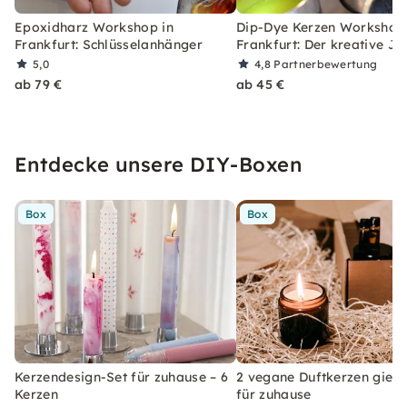
Epoxidharz Workshop in
Dip-Dye Kerzen Workshop 
Frankfurt: Schlüsselanhänger
Frankfurt: Der kreative J
5,0
4,8
Partnerbewertung
ab 79 €
ab 45 €
Entdecke unsere DIY-Boxen
Box
Box
Kerzendesign-Set für zuhause – 6
2 vegane Duftkerzen gieße
Kerzen
für zuhause