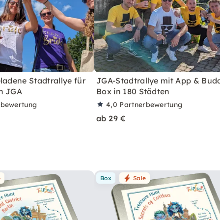
ladene Stadtrallye für
JGA-Stadtrallye mit App & Bud
n JGA
Box in 180 Städten
rbewertung
4,0
Partnerbewertung
ab 29 €
e
Box
Sale