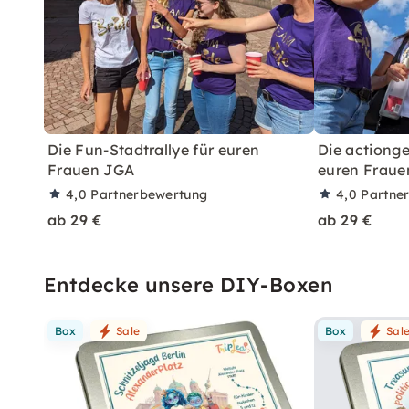
Die Fun-Stadtrallye für euren
Die actionge
Frauen JGA
euren Fraue
4,0
Partnerbewertung
4,0
Partne
ab 29 €
ab 29 €
Entdecke unsere DIY-Boxen
Box
Sale
Box
Sal