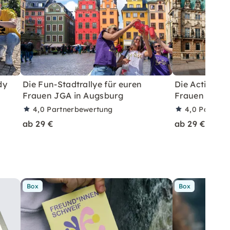
dy
Die Fun-Stadtrallye für euren
Die Action-St
Frauen JGA in Augsburg
Frauen JGA i
4,0
Partnerbewertung
4,0
Partner
ab 29 €
ab 29 €
Box
Box