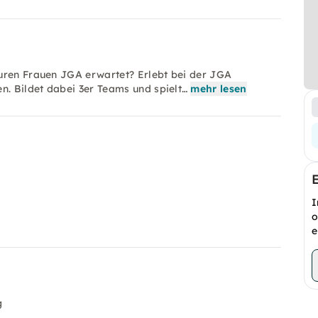
euren Frauen JGA erwartet? Erlebt bei der JGA
n. Bildet dabei 3er Teams und spielt…
mehr lesen
I
o
e
g