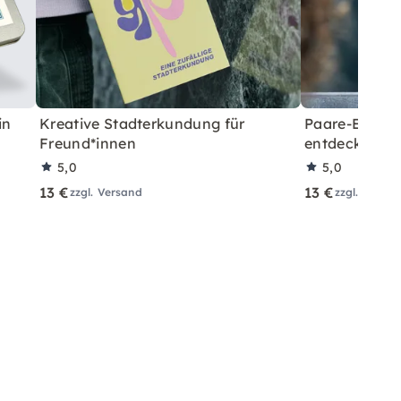
in
Kreative Stadterkundung für
Paare-Erkund
Freund*innen
entdecken
5,0
5,0
13 €
13 €
zzgl. Versand
zzgl. Versa