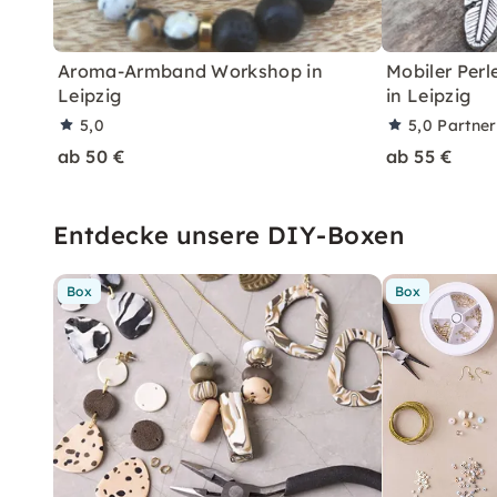
Aroma-Armband Workshop in
Mobiler Pe
Leipzig
in Leipzig
5,0
5,0
Partne
ab 50 €
ab 55 €
Entdecke unsere DIY-Boxen
Box
Box