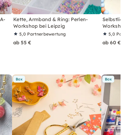
A-
Kette, Armband & Ring: Perlen-
Selbstliebe 
Workshop bei Leipzig
Workshop in 
5,0
Partnerbewertung
5,0
Partner
ab 55 €
ab 60 €
Box
Box