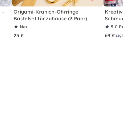
 –
Origami-Kranich-Ohrringe
Kreativzeit z
Bastelset für zuhause (3 Paar)
Schmuck aus
Neu
5,0
Partner
25 €
69 €
zzgl. Versa