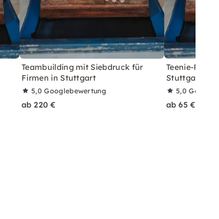
Teambuilding mit Siebdruck für
Teenie-Party:
Firmen in Stuttgart
Stuttgart
5,0
Googlebewertung
5,0
Googleb
ab 220 €
ab 65 €