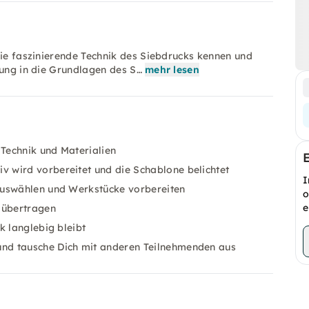
die faszinierende Technik des Siebdrucks kennen und
rung in die Grundlagen des S…
mehr lesen
-Technik und Materialien
v wird vorbereitet und die Schablone belichtet
I
 auswählen und Werkstücke vorbereiten
o
e
r übertragen
ck langlebig bleibt
und tausche Dich mit anderen Teilnehmenden aus