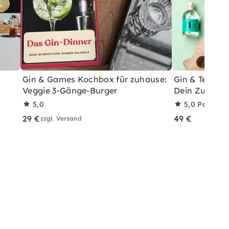
Gin & Games Kochbox für zuhause:
Gin & Tea Har
Veggie 3-Gänge-Burger
Dein Zuhaus
5,0
5,0
Partner
29 €
49 €
zzgl. Versand