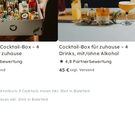
 Cocktail-Box – 4
Cocktail-Box für zuhause – 4
r zuhause
Drinks, mit/ohne Alkohol
rbewertung
4,8
Partnerbewertung
45 €
and
zzgl. Versand
ktailkurs: 3 Cocktails mixen inkl. Shot in Bielefeld
ixen inkl. Shot in Bielefeld