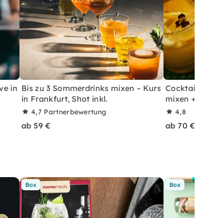
ve in
Bis zu 3 Sommerdrinks mixen – Kurs
Cocktailkurs: 
in Frankfurt, Shot inkl.
mixen + Shot 
4,7
Partnerbewertung
4,8
ab 59 €
ab 70 €
Box
Box