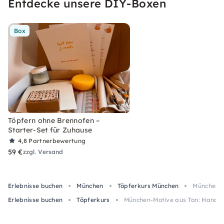
Entdecke unsere DIY-Boxen
Box
Töpfern ohne Brennofen –
Starter-Set für Zuhause
4,8
Partnerbewertung
59 €
zzgl. Versand
Erlebnisse buchen
München
Töpferkurs München
München-M
Erlebnisse buchen
Töpferkurs
München-Motive aus Ton: Handa