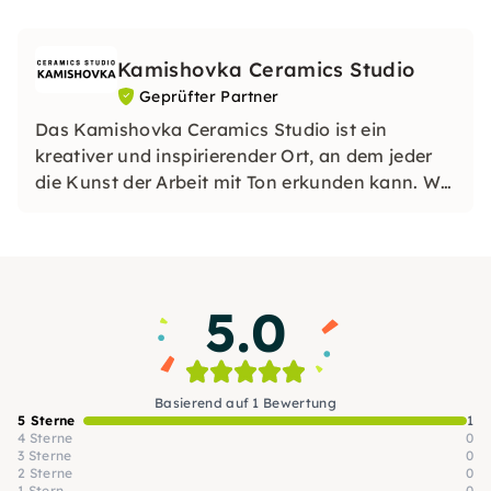
Kamishovka Ceramics Studio
Geprüfter Partner
Das Kamishovka Ceramics Studio ist ein
kreativer und inspirierender Ort, an dem jeder
die Kunst der Arbeit mit Ton erkunden kann. Wir
bieten sowohl Anfängern als auch erfahrenen
Künstlern eine einladende Umgebung und
bieten Kurse, Workshops und Zeit im offenen
Studio für unabhängige Projekte an.
5.0
Basierend auf 1 Bewertung
5 Sterne
1
4 Sterne
0
3 Sterne
0
2 Sterne
0
1 Stern
0