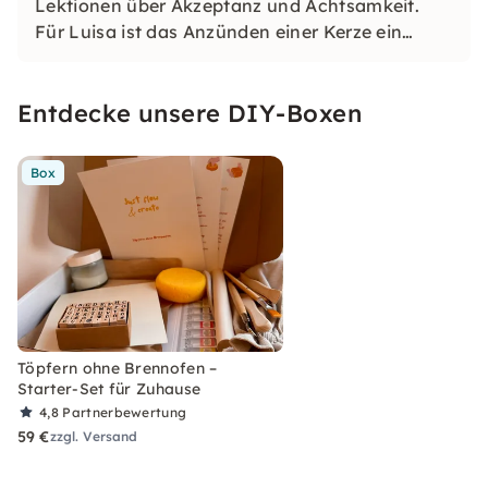
Lektionen über Akzeptanz und Achtsamkeit.
Für Luisa ist das Anzünden einer Kerze ein
Ritual der Selbstfürsorge und Selbstreflexion.
Gemeinsam laden wir Dich ein, in unseren
Entdecke unsere DIY-Boxen
kreativen Workshops bewusst Zeit für Dich zu
nehmen.
Box
Töpfern ohne Brennofen –
Starter-Set für Zuhause
4,8
Partnerbewertung
59 €
zzgl. Versand