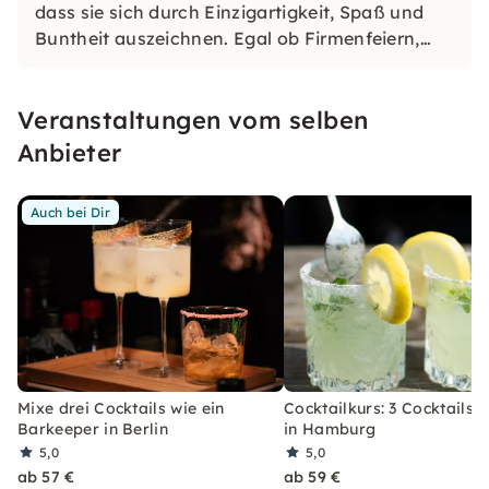
dass sie sich durch Einzigartigkeit, Spaß und
Buntheit auszeichnen. Egal ob Firmenfeiern,
JGAs oder Dein bevorstehender Geburtstag: Mit
unseren konfetti Klassikern wirst Du ein Event
Veranstaltungen vom selben
erleben, welches Du so schnell nicht vergessen
wirst.
Anbieter
Auch bei Dir
Mixe drei Cocktails wie ein
Cocktailkurs: 3 Cocktails 
Barkeeper in Berlin
in Hamburg
5,0
5,0
ab 57 €
ab 59 €