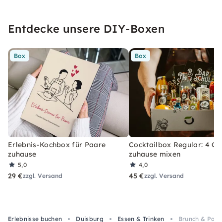
Entdecke unsere DIY-Boxen
Box
Box
Erlebnis-Kochbox für Paare
Cocktailbox Regular: 4 Co
zuhause
zuhause mixen
5,0
4,0
29 €
45 €
zzgl. Versand
zzgl. Versand
Erlebnisse buchen
Duisburg
Essen & Trinken
Brunch & Pain