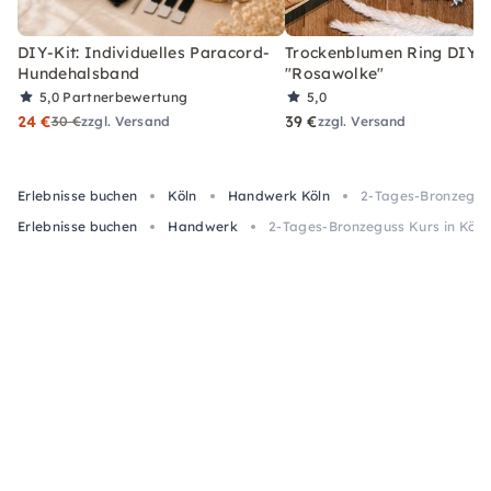
DIY-Kit: Individuelles Paracord-
Trockenblumen Ring DIY-
Hundehalsband
"Rosawolke"
5,0
Partnerbewertung
5,0
24 €
39 €
30 €
zzgl. Versand
zzgl. Versand
Erlebnisse buchen
Köln
Handwerk Köln
2-Tages-Bronzeguss
Erlebnisse buchen
Handwerk
2-Tages-Bronzeguss Kurs in Köln