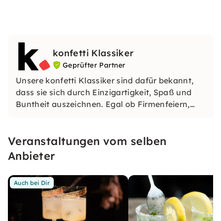
konfetti Klassiker
Geprüfter Partner
Unsere konfetti Klassiker sind dafür bekannt,
dass sie sich durch Einzigartigkeit, Spaß und
Buntheit auszeichnen. Egal ob Firmenfeiern,
JGAs oder Dein bevorstehender Geburtstag: Mit
unseren konfetti Klassikern wirst Du ein Event
Veranstaltungen vom selben
erleben, welches Du so schnell nicht vergessen
wirst.
Anbieter
Auch bei Dir