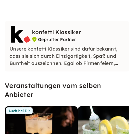
konfetti Klassiker
Geprüfter Partner
Unsere konfetti Klassiker sind dafür bekannt,
dass sie sich durch Einzigartigkeit, Spaß und
Buntheit auszeichnen. Egal ob Firmenfeiern,
JGAs oder Dein bevorstehender Geburtstag: Mit
unseren konfetti Klassikern wirst Du ein Event
Veranstaltungen vom selben
erleben, welches Du so schnell nicht vergessen
wirst.
Anbieter
Auch bei Dir