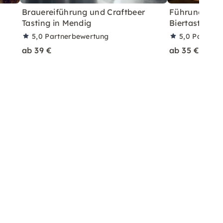
Brauereiführung und Craftbeer
Führung durc
Tasting in Mendig
Biertasting i
5,0
Partnerbewertung
5,0
Partner
ab 39 €
ab 35 €