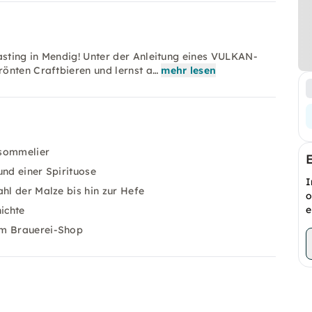
asting in Mendig! Unter der Anleitung eines VULKAN-
önten Craftbieren und lernst a…
mehr lesen
sommelier
und einer Spirituose
I
hl der Malze bis hin zur Hefe
o
e
ichte
im Brauerei-Shop