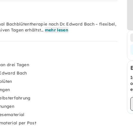
inal Bachblütentherapie nach Dr. Edward Bach – flexibel,
siven Tagen erhältst…
mehr lesen
 an drei Tagen
. Edward Bach
I
blüten
o
e
ungen
Selbsterfahrung
chungen
esematerial
material per Post