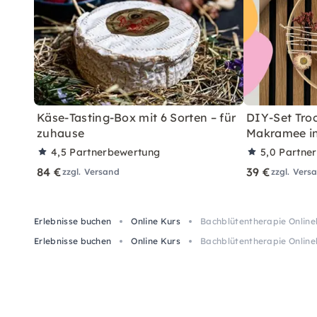
Käse-Tasting-Box mit 6 Sorten – für
DIY-Set Tro
zuhause
Makramee in
4,5
Partnerbewertung
5,0
Partne
84 €
39 €
zzgl. Versand
zzgl. Vers
Erlebnisse buchen
Online Kurs
Bachblütentherapie Online
Erlebnisse buchen
Online Kurs
Bachblütentherapie Online