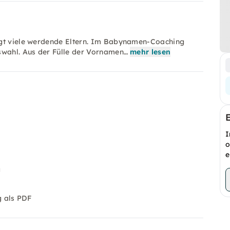
igt viele werdende Eltern. Im Babynamen-Coaching
swahl. Aus der Fülle der Vornamen…
mehr lesen
I
o
e
g
g als PDF