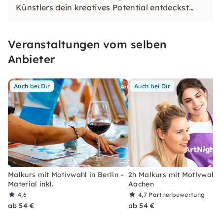
Künstlers dein kreatives Potential entdeckst
und am Ende stolz dein eigenes Kunstwerk in
den Händen hältst – ein buntes Erlebnis für
Veranstaltungen vom selben
jedermann, ob Anfänger oder Fortgeschrittener.
Anbieter
Auch bei Dir
Auch bei Dir
Malkurs mit Motivwahl in Berlin –
2h Malkurs mit Motivwahl 
Material inkl.
Aachen
4,6
4,7
Partnerbewertung
ab 54 €
ab 54 €