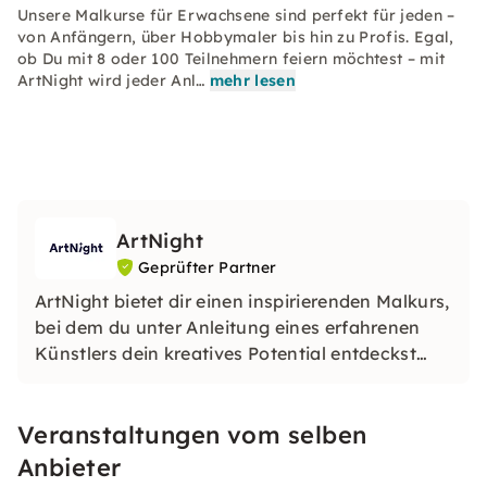
Unsere Malkurse für Erwachsene sind perfekt für jeden –
von Anfängern, über Hobbymaler bis hin zu Profis. Egal,
ob Du mit 8 oder 100 Teilnehmern feiern möchtest – mit
ArtNight wird jeder Anl…
mehr lesen
ArtNight
Geprüfter Partner
ArtNight bietet dir einen inspirierenden Malkurs,
bei dem du unter Anleitung eines erfahrenen
Künstlers dein kreatives Potential entdeckst
und am Ende stolz dein eigenes Kunstwerk in
den Händen hältst – ein buntes Erlebnis für
Veranstaltungen vom selben
jedermann, ob Anfänger oder Fortgeschrittener.
Anbieter