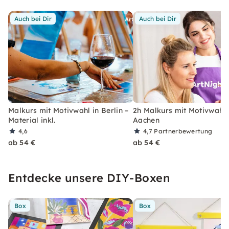
Auch bei Dir
Auch bei Dir
Malkurs mit Motivwahl in Berlin –
2h Malkurs mit Motivwahl 
Material inkl.
Aachen
4,6
4,7
Partnerbewertung
ab 54 €
ab 54 €
Entdecke unsere DIY-Boxen
Box
Box