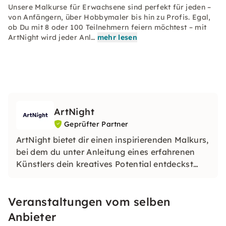
Unsere Malkurse für Erwachsene sind perfekt für jeden –
von Anfängern, über Hobbymaler bis hin zu Profis. Egal,
ob Du mit 8 oder 100 Teilnehmern feiern möchtest – mit
ArtNight wird jeder Anl…
mehr lesen
ArtNight
Geprüfter Partner
ArtNight bietet dir einen inspirierenden Malkurs,
bei dem du unter Anleitung eines erfahrenen
Künstlers dein kreatives Potential entdeckst
und am Ende stolz dein eigenes Kunstwerk in
den Händen hältst – ein buntes Erlebnis für
Veranstaltungen vom selben
jedermann, ob Anfänger oder Fortgeschrittener.
Anbieter