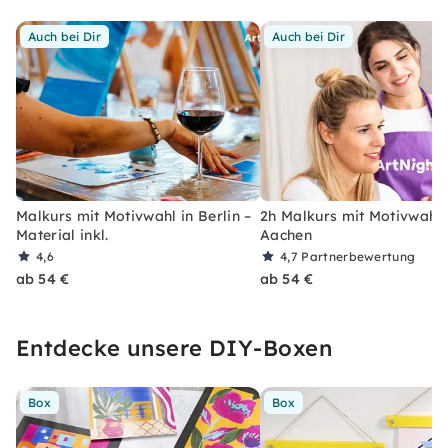
Auch bei Dir
Auch bei Dir
Malkurs mit Motivwahl in Berlin –
2h Malkurs mit Motivwahl 
Material inkl.
Aachen
4,6
4,7
Partnerbewertung
ab 54 €
ab 54 €
Entdecke unsere DIY-Boxen
Box
Box