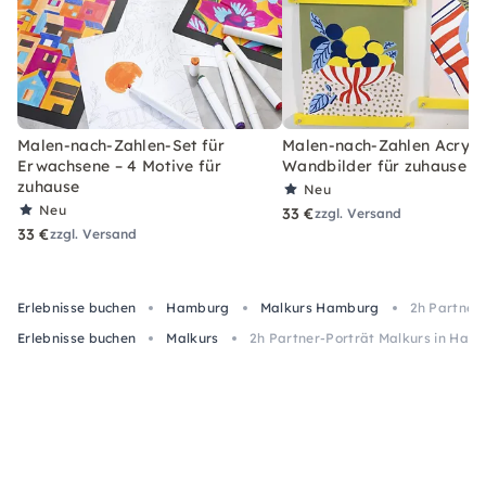
Malen-nach-Zahlen-Set für
Malen-nach-Zahlen Acryl-S
Erwachsene – 4 Motive für
Wandbilder für zuhause
zuhause
Neu
Neu
33 €
zzgl. Versand
33 €
zzgl. Versand
Erlebnisse buchen
Hamburg
Malkurs Hamburg
2h Partner
Erlebnisse buchen
Malkurs
2h Partner-Porträt Malkurs in Ham