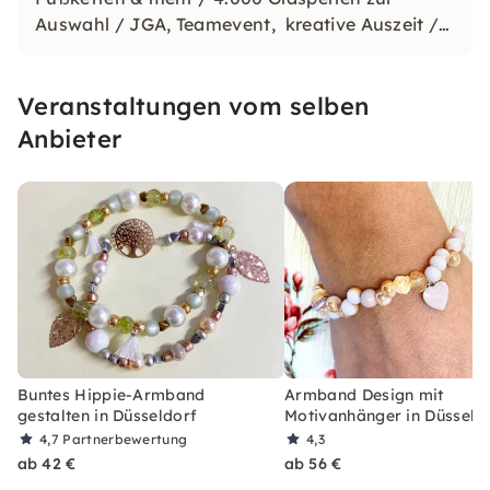
Auswahl / JGA, Teamevent, kreative Auszeit /
in der stilvollen Location im Japanviertel
erwartet Dich ein Erlebnis voller Farbe & Spaß
Veranstaltungen vom selben
Anbieter
Buntes Hippie-Armband
Armband Design mit
gestalten in Düsseldorf
Motivanhänger in Düsseld
4,7
Partnerbewertung
4,3
ab 42 €
ab 56 €