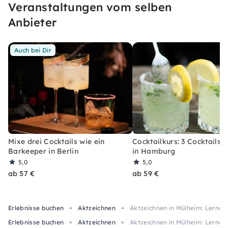
Veranstaltungen vom selben
erleben, welches Du so schnell nicht vergessen
wirst.
Anbieter
Auch bei Dir
Mixe drei Cocktails wie ein
Cocktailkurs: 3 Cocktails 
Barkeeper in Berlin
in Hamburg
5,0
5,0
ab 57 €
ab 59 €
Erlebnisse buchen
Aktzeichnen
Aktzeichnen in Mülheim: Lerne, 
Erlebnisse buchen
Aktzeichnen
Aktzeichnen in Mülheim: Lerne, 