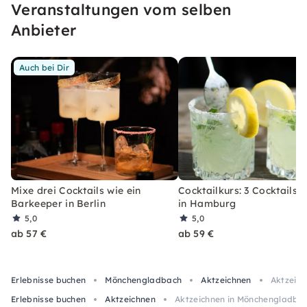
Veranstaltungen vom selben
erleben, welches Du so schnell nicht vergessen
wirst.
Anbieter
Auch bei Dir
Mixe drei Cocktails wie ein
Cocktailkurs: 3 Cocktails 
Barkeeper in Berlin
in Hamburg
5,0
5,0
ab 57 €
ab 59 €
Erlebnisse buchen
Mönchengladbach
Aktzeichnen
Aktzeich
Erlebnisse buchen
Aktzeichnen
Aktzeichnen in Mönchengladbach