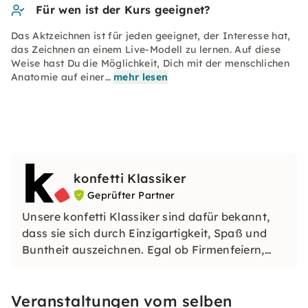
Für wen ist der Kurs geeignet?
Das Aktzeichnen ist für jeden geeignet, der Interesse hat,
das Zeichnen an einem Live-Modell zu lernen. Auf diese
Weise hast Du die Möglichkeit, Dich mit der menschlichen
Anatomie auf einer…
mehr lesen
konfetti Klassiker
Geprüfter Partner
Unsere konfetti Klassiker sind dafür bekannt,
dass sie sich durch Einzigartigkeit, Spaß und
Buntheit auszeichnen. Egal ob Firmenfeiern,
JGAs oder Dein bevorstehender Geburtstag: Mit
unseren konfetti Klassikern wirst Du ein Event
Veranstaltungen vom selben
erleben, welches Du so schnell nicht vergessen