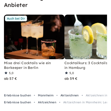
wirst.
Anbieter
Auch bei Dir
Mixe drei Cocktails wie ein
Cocktailkurs: 3 Cocktails 
Barkeeper in Berlin
in Hamburg
5,0
5,0
ab 57 €
ab 59 €
Erlebnisse buchen
Mannheim
Aktzeichnen
Aktzeichnen in M
Erlebnisse buchen
Aktzeichnen
Aktzeichnen in Mannheim: Lerne