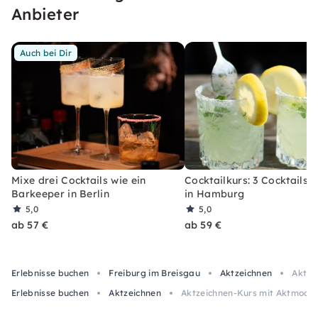
wirst.
Anbieter
Auch bei Dir
Mixe drei Cocktails wie ein
Cocktailkurs: 3 Cocktails 
Barkeeper in Berlin
in Hamburg
5,0
5,0
ab 57 €
ab 59 €
Erlebnisse buchen
Freiburg im Breisgau
Aktzeichnen
Aktze
Erlebnisse buchen
Aktzeichnen
Aktzeichnen-Kurs mit Aktmodell