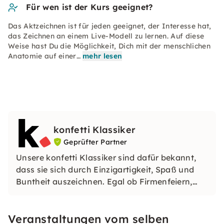
Für wen ist der Kurs geeignet?
Das Aktzeichnen ist für jeden geeignet, der Interesse hat,
das Zeichnen an einem Live-Modell zu lernen. Auf diese
Weise hast Du die Möglichkeit, Dich mit der menschlichen
Anatomie auf einer…
mehr lesen
konfetti Klassiker
Geprüfter Partner
Unsere konfetti Klassiker sind dafür bekannt,
dass sie sich durch Einzigartigkeit, Spaß und
Buntheit auszeichnen. Egal ob Firmenfeiern,
JGAs oder Dein bevorstehender Geburtstag: Mit
unseren konfetti Klassikern wirst Du ein Event
Veranstaltungen vom selben
erleben, welches Du so schnell nicht vergessen