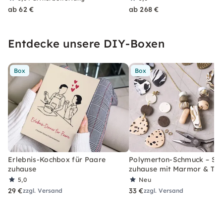
ab 62 €
ab 268 €
Entdecke unsere DIY-Boxen
Box
Box
Erlebnis-Kochbox für Paare
Polymerton-Schmuck – Set
zuhause
zuhause mit Marmor & Ter
5,0
Neu
29 €
33 €
zzgl. Versand
zzgl. Versand