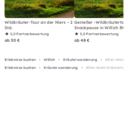
Wildkräuter-Tour an der Niers – 2
Genießer -Wildkräutertour
Std.
Snackpause in Willich 3h
5,0
Partnerbewertung
5,0
Partnerbewertung
ab 30 €
ab 48 €
Erlebnisse buchen
Willich
Kräuterwanderung
After-Work Kr
Erlebnisse buchen
Kräuterwanderung
After-Work Kräutertour i