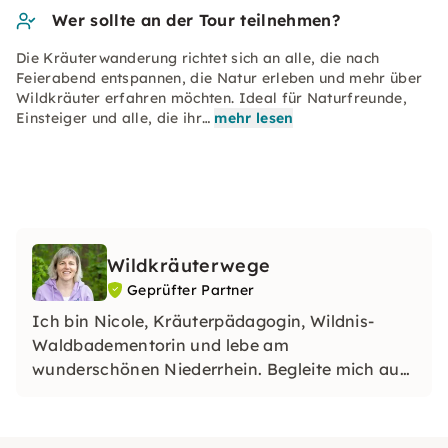
Wer sollte an der Tour teilnehmen?
Die Kräuterwanderung richtet sich an alle, die nach
Feierabend entspannen, die Natur erleben und mehr über
Wildkräuter erfahren möchten. Ideal für Naturfreunde,
Einsteiger und alle, die ihr…
mehr lesen
Wildkräuterwege
Geprüfter Partner
Ich bin Nicole, Kräuterpädagogin, Wildnis-
Waldbadementorin und lebe am
wunderschönen Niederrhein. Begleite mich auf
meinen Touren draußen in der Natur und lerne
die kleinen Naturwunder vor deiner Haustüre
kennen → Lieblingstour 2h; “Genießertour" 3h;