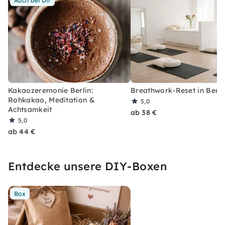
Auch bei Dir
Kakaozeremonie Berlin:
Breathwork-Reset in Berli
Rohkakao, Meditation &
5,0
Achtsamkeit
ab 38 €
5,0
ab 44 €
Entdecke unsere DIY-Boxen
Box