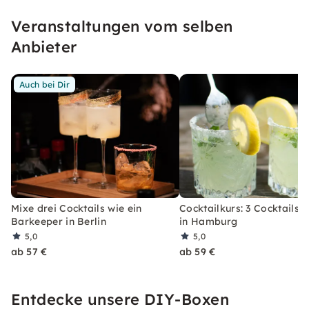
unseren konfetti Klassikern wirst Du ein Event
Veranstaltungen vom selben
erleben, welches Du so schnell nicht vergessen
wirst.
Anbieter
Auch bei Dir
Mixe drei Cocktails wie ein
Cocktailkurs: 3 Cocktails 
Barkeeper in Berlin
in Hamburg
5,0
5,0
ab 57 €
ab 59 €
Entdecke unsere DIY-Boxen