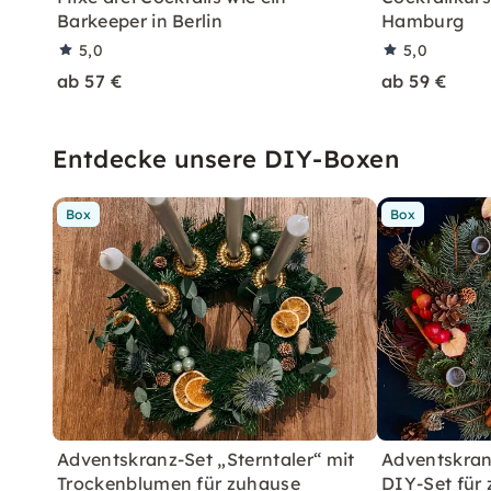
Barkeeper in Berlin
Hamburg
5,0
5,0
ab 57 €
ab 59 €
Entdecke unsere DIY-Boxen
Box
Box
Adventskranz-Set „Sterntaler“ mit
Adventskranz
Trockenblumen für zuhause
DIY-Set für