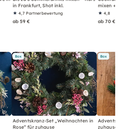
in Frankfurt, Shot inkl.
mixen + Shot 
4,7
Partnerbewertung
4,8
ab 59 €
ab 70 €
Box
Box
Adventskranz-Set „Weihnachten in
Adventskranz
Rose“ für zuhause
zuhause – Ro