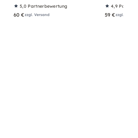
5,0
Partnerbewertung
4,9
Partner
60 €
59 €
zzgl. Versand
zzgl. Versa