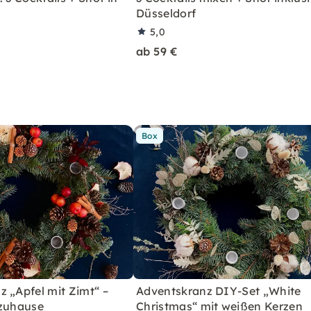
Düsseldorf
5,0
ab 59 €
Box
 „Apfel mit Zimt“ –
Adventskranz DIY-Set „White
 zuhause
Christmas“ mit weißen Kerzen