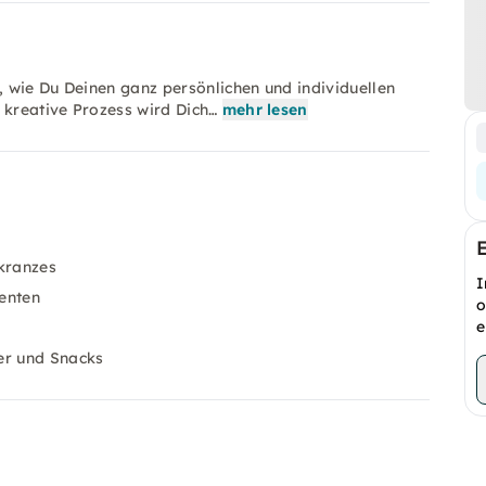
, wie Du Deinen ganz persönlichen und individuellen
 kreative Prozess wird Dich…
mehr lesen
skranzes
I
enten
o
e
er und Snacks