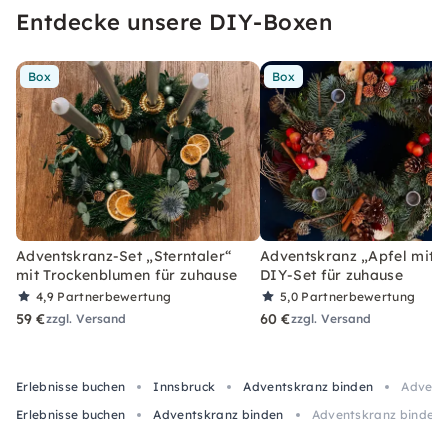
Entdecke unsere DIY-Boxen
Box
Box
Adventskranz-Set „Sterntaler“
Adventskranz „Apfel mit Z
mit Trockenblumen für zuhause
DIY-Set für zuhause
4,9
Partnerbewertung
5,0
Partnerbewertung
59 €
60 €
zzgl. Versand
zzgl. Versand
Erlebnisse buchen
Innsbruck
Adventskranz binden
Advents
Erlebnisse buchen
Adventskranz binden
Adventskranz binden i