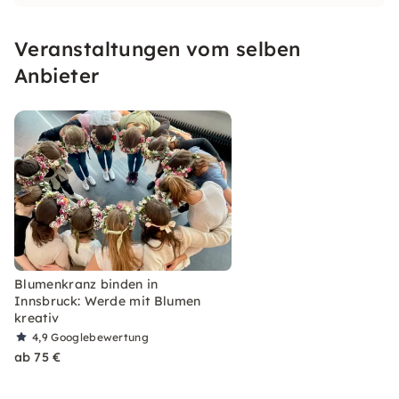
Arangements abseits des alltäglichen für
meine Kunden.
Der Spaß am Tun steht bei mir
Veranstaltungen vom selben
im Vordergrund.
Anbieter
Blumenkranz binden in
Innsbruck: Werde mit Blumen
kreativ
4,9
Googlebewertung
ab 75 €