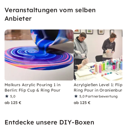
Überraschungen–perfekt für Anfänger,
Veranstaltungen vom selben
Teamevents und Feiern. Lass Dich inspirieren
und entdecke alle Levels!
Anbieter
Malkurs Acrylic Pouring 1 in
Acrylgießen Level 1: Flip 
Berlin: Flip Cup & Ring Pour
Ring Pour in Oranienburg
5,0
5,0
Partnerbewertung
ab 125 €
ab 125 €
Entdecke unsere DIY-Boxen