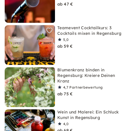
ab 47 €
Teamevent Cocktailkurs: 3
Cocktails mixen in Regensburg
5,0
ab 59 €
Blumenkranz binden in
Regensburg: Kreiere Deinen
Kranz
4,7
Partnerbewertung
ab 75 €
Wein und Malerei: Ein Schluck
Kunst in Regensburg
4,0
ab 69 €