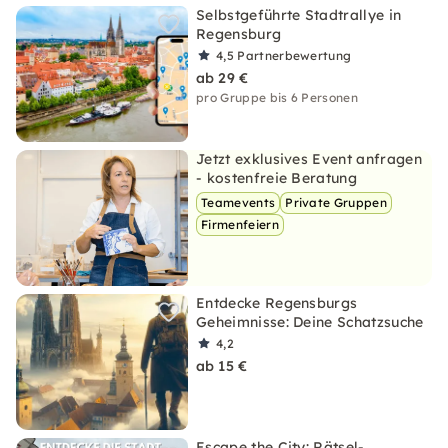
Selbstgeführte Stadtrallye in
Regensburg
4,5
Partnerbewertung
ab 29 €
pro Gruppe bis 6 Personen
Jetzt exklusives Event anfragen
- kostenfreie Beratung
Teamevents
Private Gruppen
Firmenfeiern
Entdecke Regensburgs
Geheimnisse: Deine Schatzsuche
4,2
ab 15 €
Escape the City: Rätsel-