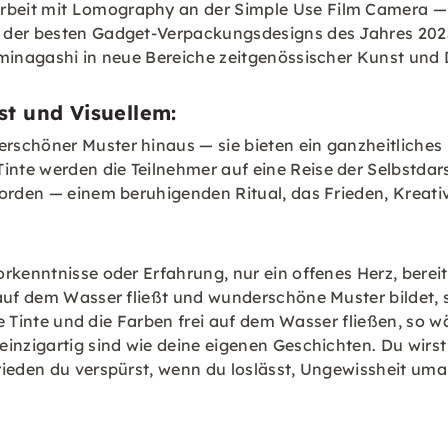
eit mit Lomography an der Simple Use Film Camera — Op
s der besten Gadget-Verpackungsdesigns des Jahres 202
uminagashi in neue Bereiche zeitgenössischer Kunst und 
t und Visuellem:
chöner Muster hinaus — sie bieten ein ganzheitliches Er
te werden die Teilnehmer auf eine Reise der Selbstdars
orden — einem beruhigenden Ritual, das Frieden, Kreativi
rkenntnisse oder Erfahrung, nur ein offenes Herz, berei
 auf dem Wasser fließt und wunderschöne Muster bildet,
ie Tinte und die Farben frei auf dem Wasser fließen, so w
inzigartig sind wie deine eigenen Geschichten. Du wirst 
rieden du verspürst, wenn du loslässt, Ungewissheit uma