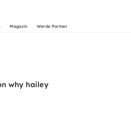
n
Magazin
Werde Partner
on why hailey