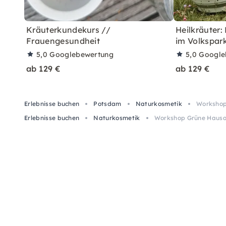
Kräuterkundekurs //
Heilkräuter:
Frauengesundheit
im Volkspar
5,0
Googlebewertung
5,0
Google
ab 129 €
ab 129 €
Erlebnisse buchen
Potsdam
Naturkosmetik
Workshop
Erlebnisse buchen
Naturkosmetik
Workshop Grüne Hausa