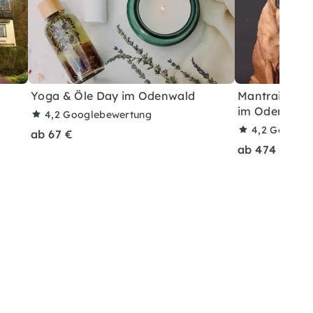
Yoga & Öle Day im Odenwald
Mantrailing &
im Odenwald
4,2
Googlebewertung
4,2
Googleb
ab 67 €
ab 474 €