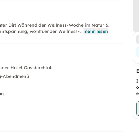
inter Dir! Während der Wellness-Woche im Natur &
 Entspannung, wohltuender Wellness-…
mehr lesen
nder Hotel Gassbachtal.
ang-Abendmenü
I
o
e
ng