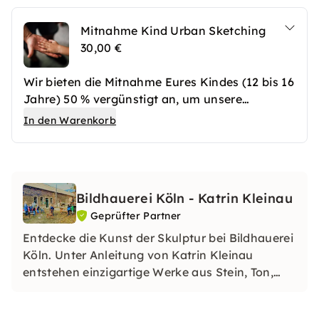
Mitnahme Kind Urban Sketching
30,00 €
Wir bieten die Mitnahme Eures Kindes (12 bis 16
Jahre) 50 % vergünstigt an, um unsere
Kinder-/Jugendfreundlichkeit zu
In den Warenkorb
unterstreichen.
Bildhauerei Köln - Katrin Kleinau
Geprüfter Partner
Entdecke die Kunst der Skulptur bei Bildhauerei
Köln. Unter Anleitung von Katrin Kleinau
entstehen einzigartige Werke aus Stein, Ton,
Holz und mehr. Erlebe kreative Workshops,
Teamevents und individuelle Entfaltung in einer