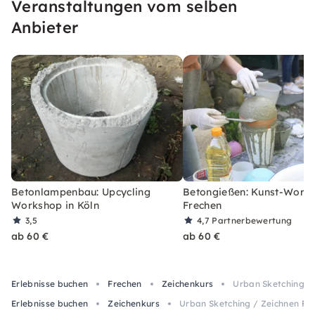
Veranstaltungen vom selben
inspirierenden Atmosphäre.
Anbieter
Betonlampenbau: Upcycling
Betongießen: Kunst-Works
Workshop in Köln
Frechen
3,5
4,7
Partnerbewertung
ab 60 €
ab 60 €
Erlebnisse buchen
Frechen
Zeichenkurs
Urban Sketching /
Erlebnisse buchen
Zeichenkurs
Urban Sketching / Zeichnen Fr