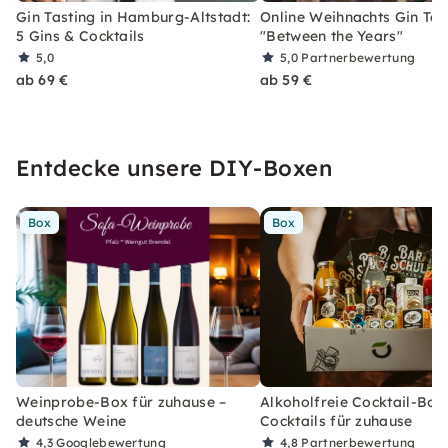
Gin Tasting in Hamburg-Altstadt:
Online Weihnachts Gin Tas
5 Gins & Cocktails
"Between the Years"
5,0
5,0
Partnerbewertung
ab 69 €
ab 59 €
Entdecke unsere DIY-Boxen
Box
Box
Weinprobe-Box für zuhause –
Alkoholfreie Cocktail-Box
deutsche Weine
Cocktails für zuhause
4,3
Googlebewertung
4,8
Partnerbewertung