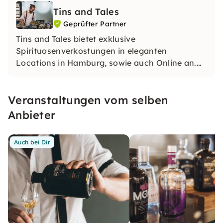
Tins and Tales
Geprüfter Partner
Tins and Tales bietet exklusive
Spirituosenverkostungen in eleganten
Locations in Hamburg, sowie auch Online an.
In unseren Tastings tauchst Du, begleitet von
erfahrenen Barkeepern in die Welt der
Veranstaltungen vom selben
Spirituosen ein.
Anbieter
Auch bei Dir