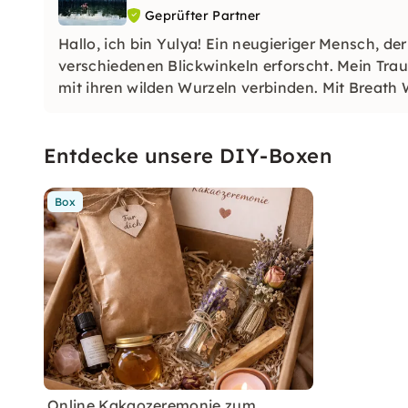
Geprüfter Partner
Hallo, ich bin Yulya! Ein neugieriger Mensch, 
verschiedenen Blickwinkeln erforscht. Mein Tra
mit ihren wilden Wurzeln verbinden. Mit Breath 
wäre mir eine Ehre, wenn du zu mir kommen wür
Entdecke unsere DIY-Boxen
Box
Online Kakaozeremonie zum