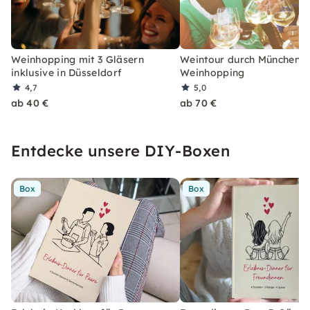
Weinhopping mit 3 Gläsern
Weintour durch München:
inklusive in Düsseldorf
Weinhopping
4,7
5,0
ab 40 €
ab 70 €
Entdecke unsere DIY-Boxen
Box
Box