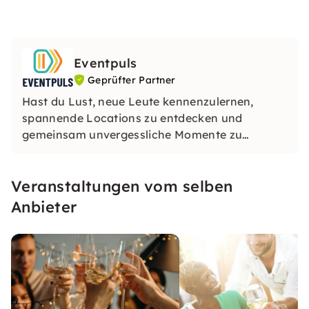
Eventpuls
Geprüfter Partner
Hast du Lust, neue Leute kennenzulernen,
spannende Locations zu entdecken und
gemeinsam unvergessliche Momente zu
erleben? Ob beim Weinhopping, Singalong,
Pubquiz oder CityTasting – bei
Eventpuls
Veranstaltungen vom selben
erwarten dich Events, die begeistern, verbinden
und lange in Erinnerung bleiben.
Anbieter