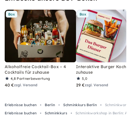
Box
Box
Alkoholfreie Cocktail-Box – 4
Interaktive Burger Kochbo
Cocktails für zuhause
zuhause
4,8
Partnerbewertung
5,0
40 €
29 €
zzgl. Versand
zzgl. Versand
Erlebnisse buchen
Berlin
Schminkkurs Berlin
Schminkworksho
Erlebnisse buchen
Schminkkurs
Schminkworkshop in Berlin: Au