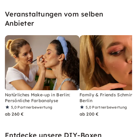
entwickeln eine alltagstaugliche
Veranstaltungen vom selben
Schminkroutine für einen frischen,
selbstbewussten Look in nur 15 Minuten.
Anbieter
Natürliches Make-up in Berlin:
Family & Friends Schminkk
Persönliche Farbanalyse
Berlin
5,0
Partnerbewertung
5,0
Partnerbewertung
ab 260 €
ab 200 €
Entdecke unsere DIY-Boxen