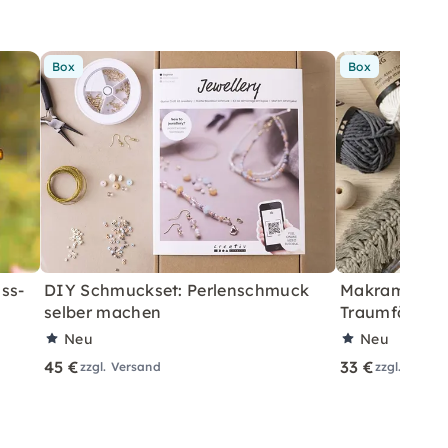
Box
Box
ss-
DIY Schmuckset: Perlenschmuck
Makramee Sta
selber machen
Traumfänger 
Neu
Neu
45 €
33 €
zzgl. Versand
zzgl. Versa