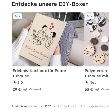
Entdecke unsere DIY-Boxen
Box
Box
Erlebnis-Kochbox für Paare
Polymerton-
zuhause
zuhause mit
5,0
Neu
29 €
33 €
zzgl. Versand
zzgl. Vers
Erlebnisse buchen
DIY
Plotterkurs für Anfänger in Hange