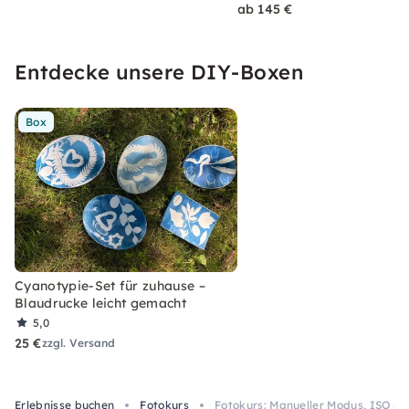
ab 145 €
Entdecke unsere DIY-Boxen
Box
Cyanotypie-Set für zuhause –
Blaudrucke leicht gemacht
5,0
25 €
zzgl. Versand
Erlebnisse buchen
Fotokurs
Fotokurs: Manueller Modus, ISO & 