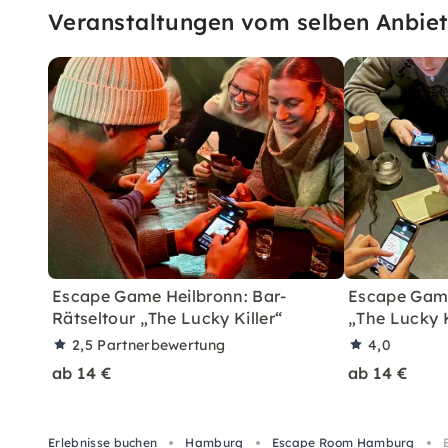
Veranstaltungen vom selben Anbiet
Escape Game Heilbronn: Bar-
Escape Game
Rätseltour „The Lucky Killer“
„The Lucky K
2,5
Partnerbewertung
4,0
ab 14 €
ab 14 €
Erlebnisse buchen
Hamburg
Escape Room Hamburg