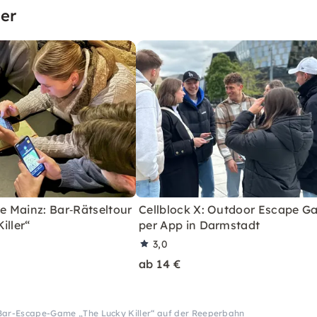
er
 Mainz: Bar‑Rätseltour
Cellblock X: Outdoor Escape 
iller“
per App in Darmstadt
3,0
ab 14 €
Bar-Escape-Game „The Lucky Killer“ auf der Reeperbahn