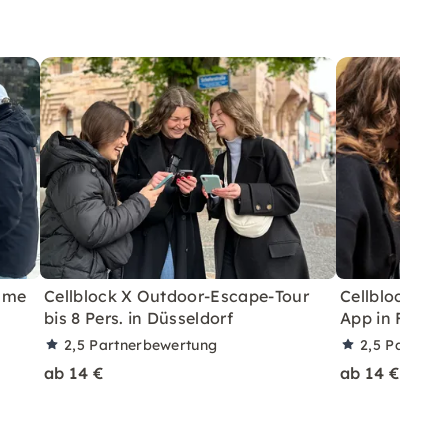
Game
Cellblock X Outdoor-Escape-Tour
Cellblock X 
bis 8 Pers. in Düsseldorf
App in Frankf
2,5
Partnerbewertung
2,5
Partner
ab 14 €
ab 14 €